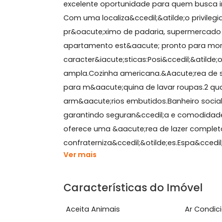
Sobre Apartamento, Ban
Apartamento 2 quartos no Tau&aacute
excelente oportunidade para quem b
Com uma localiza&ccedil;&atilde;o pri
pr&oacute;ximo de padaria, superme
apartamento est&aacute; pronto par
caracter&iacute;sticas:Posi&ccedil;&a
ampla.Cozinha americana.&Aacute;rea
para m&aacute;quina de lavar roupa
arm&aacute;rios embutidos.Banheiro 
garantindo seguran&ccedil;a e comod
oferece uma &aacute;rea de lazer co
confraterniza&ccedil;&otilde;es.Espa&
Ver mais