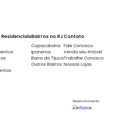
nto
Imóveis Residenciais
Bairros no RJ
Contato
7698
Casas
Copacabana
Fale Conosc
848
Apartamentos
Ipanema
Venda seu Im