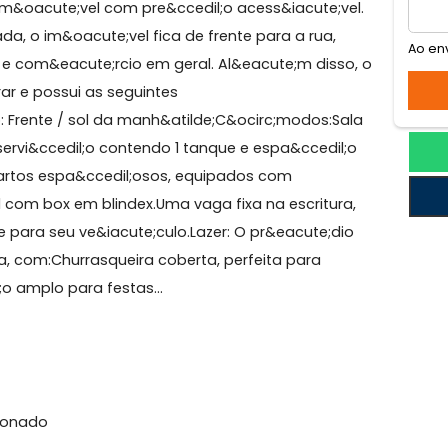
cários
; Ilha do Governador! Entrar e morar!Tau&aacute;,
usca im&oacute;vel com pre&ccedil;o acess&iacute;vel
vilegiada, o im&oacute;vel fica de frente para a rua,
rcado e com&eacute;rcio em geral. Al&eacute;m disso,
a morar e possui as seguintes
tilde;o: Frente / sol da manh&atilde;C&ocirc;modos:Sal
 de servi&ccedil;o contendo 1 tanque e espa&ccedil;o
s.2 quartos espa&ccedil;osos, equipados com
social com box em blindex.Uma vaga fixa na escritura,
idade para seu ve&iacute;culo.Lazer: O pr&eacute;dio
mpleta, com:Churrasqueira coberta, perfeita para
ccedil;o amplo para festas...