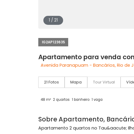
1 / 21
IG2AP123635
Apartamento para venda
Avenida Paranapuam - Bancários, Rio
21 Fotos
Mapa
Tour Virtual
48 m²
2 quartos
1 banheiro
1 vaga