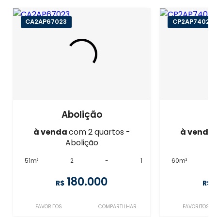
CA2AP67023
CP2AP74027
Abolição
A
à venda
com 2 quartos -
à venda
Abolição
A
51m²
2
-
1
60m²
180.000
R$
R$
FAVORITOS
COMPARTILHAR
FAVORITOS