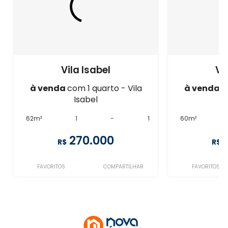
Vila Isabel
Vi
à venda
com 1 quarto - Vila
à venda
c
Isabel
62m²
1
-
1
60m²
270.000
R$
R$
FAVORITOS
COMPARTILHAR
FAVORITOS