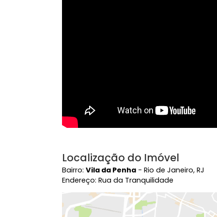
Rua Asfaltada
Zel
Vídeo