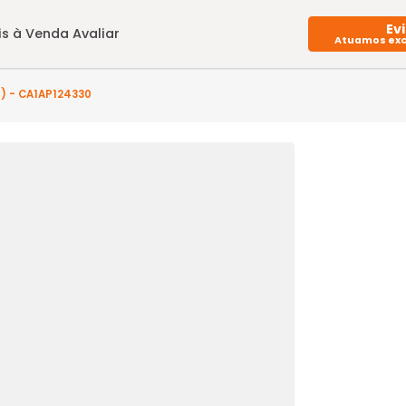
Imóveis à Venda
Avaliar
 quarto(s) - CA1AP124330