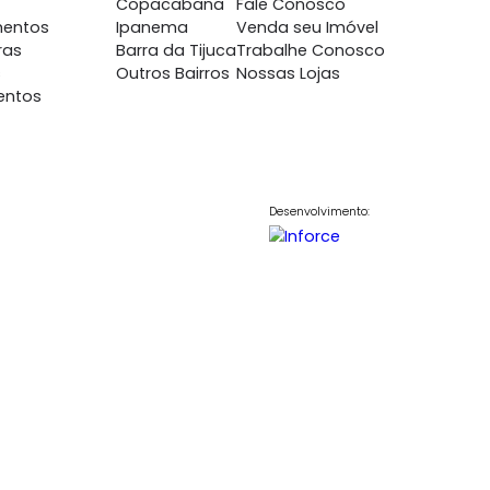
nto
Imóveis Residenciais
Bairros no RJ
Contato
7698
Casas
Copacabana
Fale Conosc
848
Apartamentos
Ipanema
Venda seu Im
700
Coberturas
Barra da Tijuca
Trabalhe Co
Terrenos
Outros Bairros
Nossas Lojas
Lançamentos