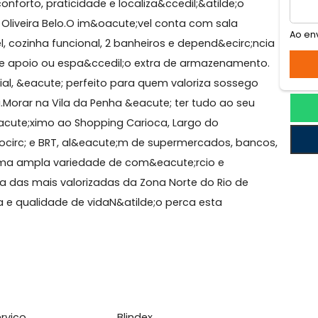
 da Penha
ca conforto, praticidade e localiza&ccedil;&atilde;o
 na rua Oliveira Belo.O im&oacute;vel conta com sala
te;vel, cozinha funcional, 2 banheiros e depend&ecirc;
uarto de apoio ou espa&ccedil;o extra de armazenamen
sidencial, &eacute; perfeito para quem valoriza sosseg
rbana.Morar na Vila da Penha &eacute; ter tudo ao se
 pr&oacute;ximo ao Shopping Carioca, Largo do
de Metr&ocirc; e BRT, al&eacute;m de supermercados, ba
as e uma ampla variedade de com&eacute;rcio e
cute; uma das mais valorizadas da Zona Norte do Rio de
strutura e qualidade de vidaN&atilde;o perca esta