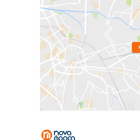
Localização do Imóvel
Bairro:
Vila da Penha
- Rio de Janeiro,
Endereço: Rua da Tranquilidade