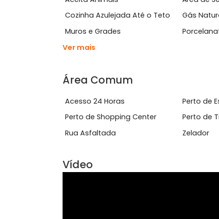
Ver mais
Características do Imóve
Aceita Animais
Área
Cozinha Azulejada Até o Teto
Gás
Muros e Grades
Por
Ver mais
Área Comum
Acesso 24 Horas
Pert
Perto de Shopping Center
Pert