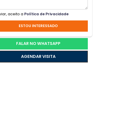
Ao enviar, aceito a
Política de Privacidade
ncia
to.
ESTOU INTERESSADO
o
u
FALAR NO WHATSAPP
AGENDAR VISITA
ncos,