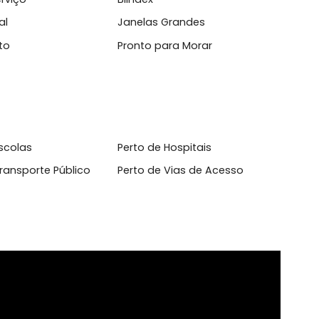
l
 de Serviço
Blindex
 Natural
Janelas Grandes
celanato
Pronto para Morar
o de Escolas
Perto de Hospitais
o de Transporte Público
Perto de Vias de Acesso