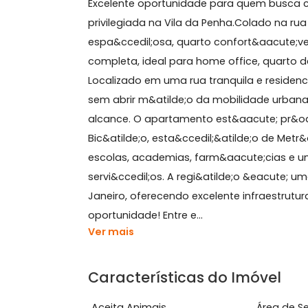
Sobre Apartamento, Vila
Excelente oportunidade para quem bus
privilegiada na Vila da Penha.Colado
espa&ccedil;osa, quarto confort&aacu
completa, ideal para home office, q
Localizado em uma rua tranquila e re
sem abrir m&atilde;o da mobilidade u
alcance. O apartamento est&aacute;
Bic&atilde;o, esta&ccedil;&atilde;o 
escolas, academias, farm&aacute;ci
servi&ccedil;os. A regi&atilde;o &ea
Janeiro, oferecendo excelente infrae
oportunidade! Entre e...