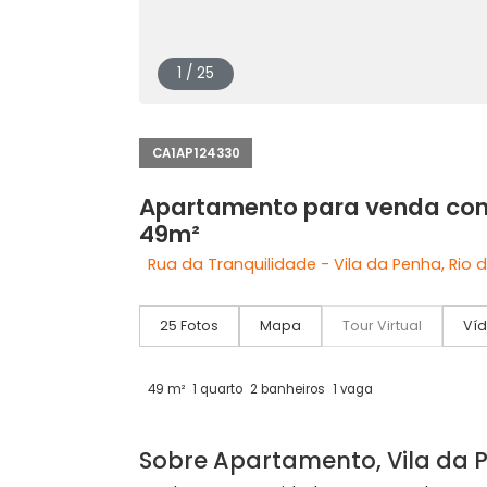
1 / 25
CA1AP124330
Apartamento para venda 
49m²
Rua da Tranquilidade - Vila da Penha,
25 Fotos
Mapa
Tour Virtual
49 m²
1 quarto
2 banheiros
1 vaga