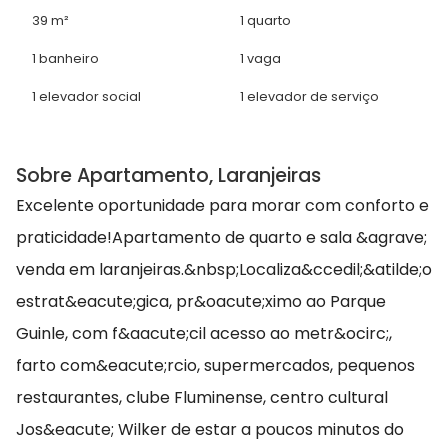
39 m²
1 quarto
1 banheiro
1 vaga
1 elevador social
1 elevador de serviço
Sobre Apartamento, Laranjeiras
Excelente oportunidade para morar com conforto e
praticidade!Apartamento de quarto e sala &agrave;
venda em laranjeiras.&nbsp;Localiza&ccedil;&atilde;o
estrat&eacute;gica, pr&oacute;ximo ao Parque
Guinle, com f&aacute;cil acesso ao metr&ocirc;,
farto com&eacute;rcio, supermercados, pequenos
restaurantes, clube Fluminense, centro cultural
Jos&eacute; Wilker de estar a poucos minutos do