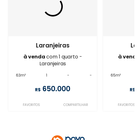
Laranjeiras
Lar
à venda
com 1 quarto -
à vend
Laranjeiras
La
63m²
1
-
-
65m²
650.000
R$
R$
FAVORITOS
COMPARTILHAR
FAVORITOS