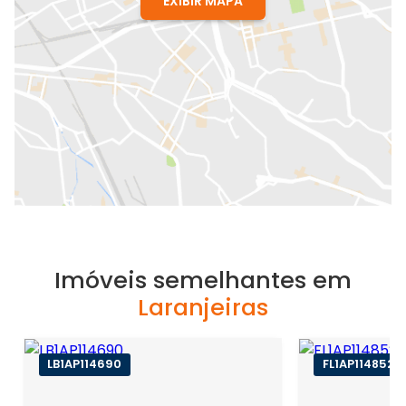
EXIBIR MAPA
Imóveis semelhantes em
Laranjeiras
LB1AP114690
FL1AP114852