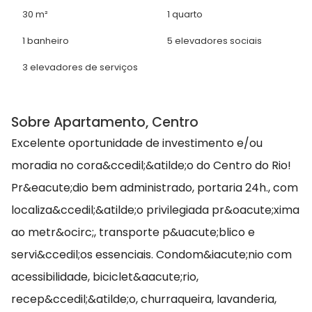
30 m²
1 quarto
1 banheiro
5 elevadores sociais
3 elevadores de serviços
Sobre Apartamento, Centro
Excelente oportunidade de investimento e/ou
moradia no cora&ccedil;&atilde;o do Centro do Rio!
Pr&eacute;dio bem administrado, portaria 24h., com
localiza&ccedil;&atilde;o privilegiada pr&oacute;xima
ao metr&ocirc;, transporte p&uacute;blico e
servi&ccedil;os essenciais. Condom&iacute;nio com
acessibilidade, biciclet&aacute;rio,
recep&ccedil;&atilde;o, churraqueira, lavanderia,