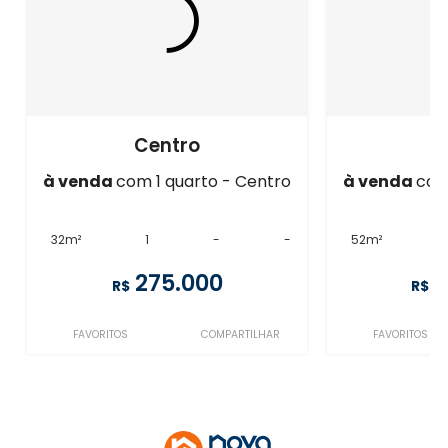
Centro
C
à venda
com 1 quarto - Centro
à venda
com
32m²
1
-
-
52m²
275.000
3
R$
R$
FAVORITOS
COMPARTILHAR
FAVORITOS