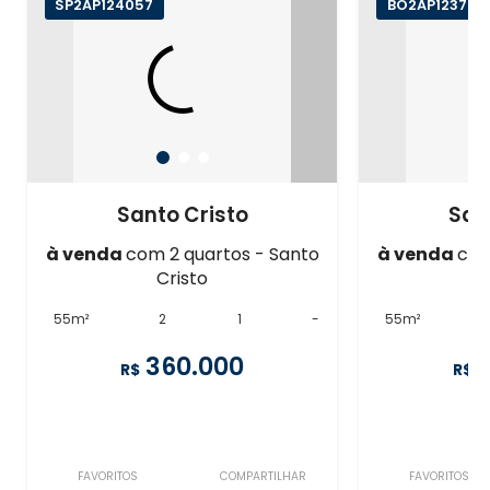
SP2AP124057
BO2AP123775
Santo Cristo
San
à venda
com 2 quartos - Santo
à venda
com
Cristo
55m²
2
1
-
55m²
360.000
R$
R$
FAVORITOS
COMPARTILHAR
FAVORITOS