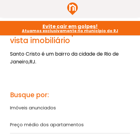
Evite cair em golpes!
Santo Cristo do ponto de
Atuamos exclusivamente no município do RJ
vista imobiliário
Santo Cristo é um bairro da cidade de Rio de
Janeiro,RJ.
Busque por:
Imóveis anunciados
Preço médio dos apartamentos