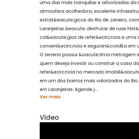
Sobre Terreno, Laranjeira
Terreno &agrave; venda com 960m&su
uma das mais tranquilas e arborizada
atmosfera acolhedora, excelente infr
estrat&eacute;gicos do Rio de Janei
Laranjeiras &eacute; desfrutar de rua
col&eacute;gios de refer&ecirc;ncia
conveni&ecirc;ncia e seguran&ccedil
O terreno possui &oacute;tima metrage
quem deseja investir ou construir a
refer&ecirc;ncia no mercado imobili&
em um dos bairros mais valorizados d
em Laranjeiras. Agende j...
Ver mais