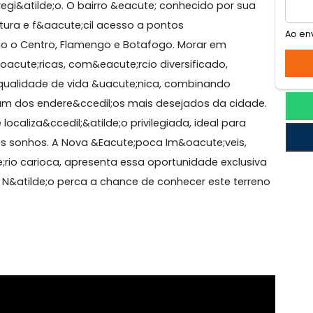
s
p2; em Laranjeiras, na charmosa Rua General Mariant
s da regi&atilde;o. O bairro &eacute; conhecido por s
aestrutura e f&aacute;cil acesso a pontos
ro, como o Centro, Flamengo e Botafogo. Morar em
s hist&oacute;ricas, com&eacute;rcio diversificado,
 e uma qualidade de vida &uacute;nica, combinando
;a em um dos endere&ccedil;os mais desejados da cid
m e localiza&ccedil;&atilde;o privilegiada, ideal para
 casa dos sonhos. A Nova &Eacute;poca Im&oacute;veis,
aacute;rio carioca, apresenta essa oportunidade exclu
o Rio. N&atilde;o perca a chance de conhecer este ter