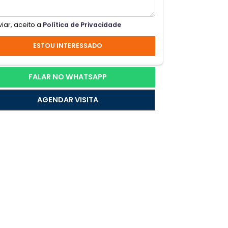
e,
ua
Ao enviar, aceito a
Política de Privacidade
ESTOU INTERESSADO
ade.
FALAR NO WHATSAPP
AGENDAR VISITA
siva
reno