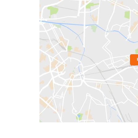
Localização do Imóvel
Bairro:
Laranjeiras
- Rio de Janeiro, R
Endereço: Rua General Mariante