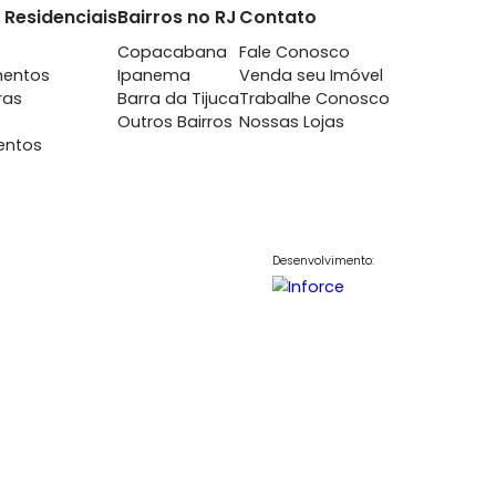
nto
Imóveis Residenciais
Bairros no RJ
Contato
7698
Casas
Copacabana
Fale Conosc
848
Apartamentos
Ipanema
Venda seu Im
700
Coberturas
Barra da Tijuca
Trabalhe Co
Terrenos
Outros Bairros
Nossas Lojas
Lançamentos