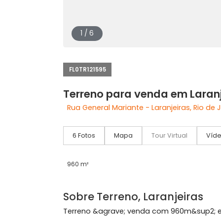
1 / 6
FL0TR121595
Terreno para venda em L
Rua General Mariante - Laranjeiras, R
6 Fotos
Mapa
Tour Virtual
960 m²