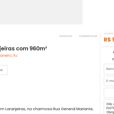
FAVORITOS
COMPART
aranjeiras com 960m²
io de Janeiro, RJ
Vídeo