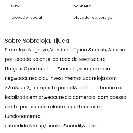
32 m²
1 banheiro
1 elevador social
1 elevador de serviço
Sobre Sobreloja, Tijuca
Sobreloja &agrave; Venda na Tijuca &ndash; Acesso
por Escada Rolante, ao Lado do Metr&ocirc;
Uruguai!Oportunidade &uacute;nica para seu
neg&oacute;cio ou investimento! Sobreloja com
32m&sup2;, composta por sal&atilde;o e banheiro,
localizada em pr&eacute;dio comercial com acesso
direto por escada rolante e portaria com
funcionamento
estendido.&nbsp;Localiza&ccedil;&atilde;o