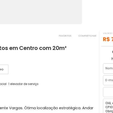
FAVORITOS
COMPART
quartos em Centro com 20m²
iro, RJ
Vídeo
evador social
1 elevador de serviço