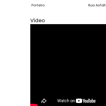
Área Comum
Elevador
Pert
Perto de Shopping Center
Pert
Porteiro
Rua
Vídeo