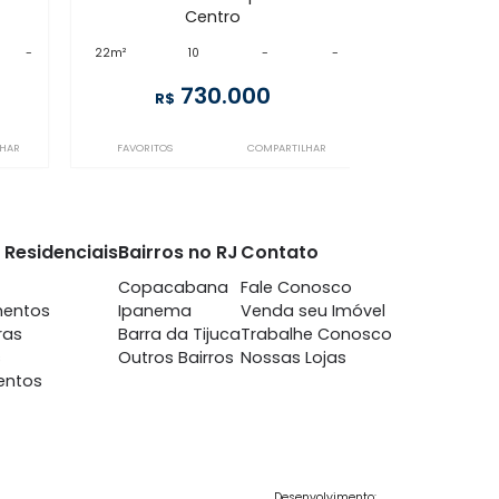
CP10SL93593
ntro
Centro
 10 quartos -
à venda
com 10 quartos -
ntro
Centro
-
-
22m²
10
-
-
0.000
730.000
R$
COMPARTILHAR
FAVORITOS
COMPARTILHAR