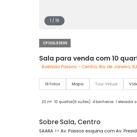
1 / 19
CP10SL93595
Sala para venda com 10 
Avenida Passos - Centro, Rio de Jane
19 Fotos
Mapa
Tour Virtual
20 m²
10 quartos
(6 suítes)
4 banheiros
1 el