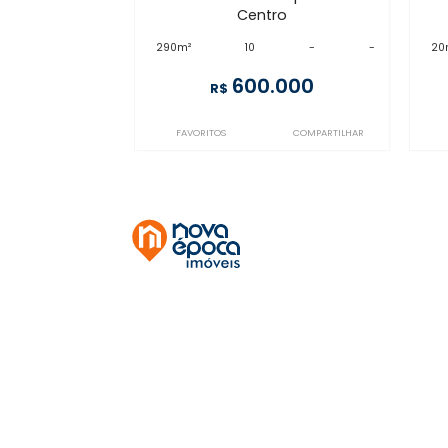
CP10SL45859
Centro
à venda
com 10 quartos -
Centro
290m²
10
-
-
600.000
R$
FAVORITOS
COMPARTILHAR