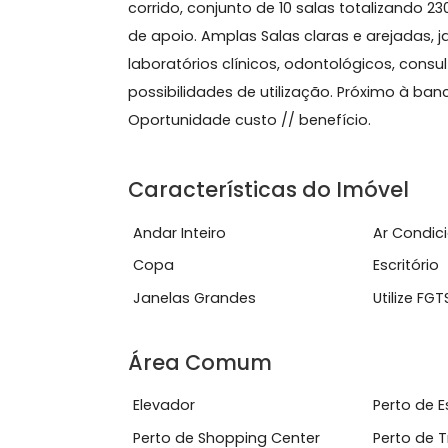
Sobre Sala, Centro
SAARA >> Av. Passos esquina com Av. 
corrido, conjunto de 10 salas totaliz
de apoio. Amplas Salas claras e arej
laboratórios clínicos, odontológicos, 
possibilidades de utilização. Próxim
Oportunidade custo // benefício.
Características do Imóve
Andar Inteiro
Ar 
Copa
Escr
Janelas Grandes
Util