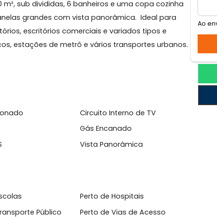
Presidente Vargas. Ótima localização estratégica. And
ando 230 m², sub divididas, 6 banheiros e uma copa cozi
adas, janelas grandes com vista panorâmica. Ideal par
consultórios, escritórios comerciais e variados tipos e
o à bancos, estações de metrô e vários transportes urb
l
Condicionado
Circuito Interno de TV
itório
Gás Encanado
ize FGTS
Vista Panorâmica