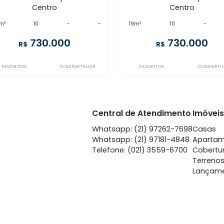
CP10SL93548
CP10SL93588
Centro
Ce
à venda
com 10 quartos -
à venda
com
Centro
Ce
20m²
10
-
-
19m²
10
730.000
73
R$
R$
FAVORITOS
COMPARTILHAR
FAVORITOS