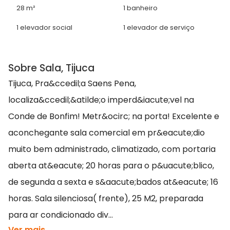
28 m²
1 banheiro
1 elevador social
1 elevador de serviço
Sobre Sala, Tijuca
Tijuca, Pra&ccedil;a Saens Pena,
localiza&ccedil;&atilde;o imperd&iacute;vel na
Conde de Bonfim! Metr&ocirc; na porta! Excelente e
aconchegante sala comercial em pr&eacute;dio
muito bem administrado, climatizado, com portaria
aberta at&eacute; 20 horas para o p&uacute;blico,
de segunda a sexta e s&aacute;bados at&eacute; 16
horas. Sala silenciosa( frente), 25 M2, preparada
para ar condicionado div...
Ver mais