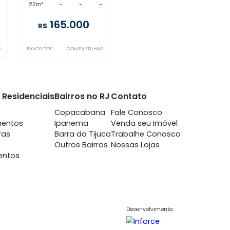
ijuca
Tijuca
nda
- Tijuca
à venda
- Tijuca
-
-
1
22m²
-
-
-
30.000
165.000
R$
COMPARTILHAR
FAVORITOS
COMPARTILHAR