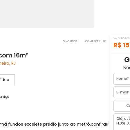
FAVORITOS
COMPARTILH
juca com 16m²
de Janeiro, RJ
Vídeo
dor de serviço