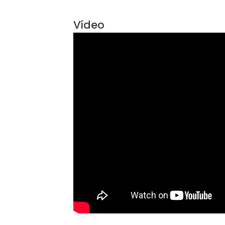
Sobre Sala, Tijuca
Sala no coração da Tijuca Praa Sae
Vídeo