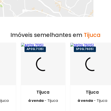
EXIBIR MAPA
Imóveis semelhantes em
T
7056
AP0SL71351
SP0SL76