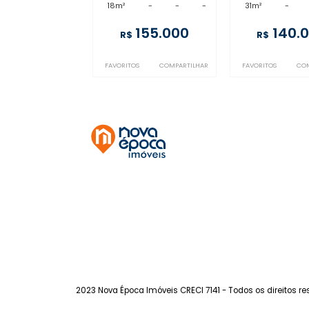
Tijuca
à venda
- Tijuca
à ve
18m²
-
-
-
31m²
155.000
R$
R$
FAVORITOS
COMPARTILHAR
FAVORITOS