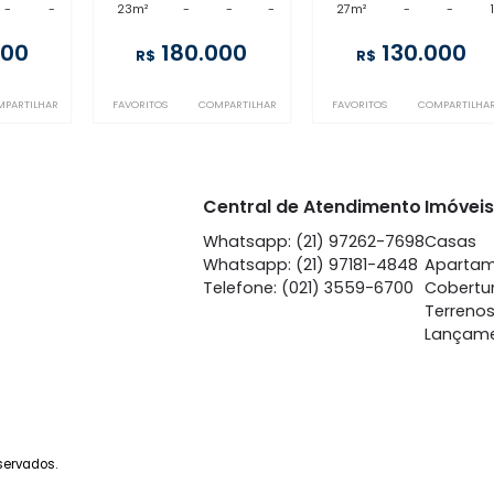
Tijuca
Tijuca
T
nda
- Tijuca
à venda
- Tijuca
à ve
-
-
-
23m²
-
-
-
27m²
140.000
180.000
1
R$
R$
COMPARTILHAR
FAVORITOS
COMPARTILHAR
FAVORITOS