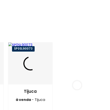
ijuca
051
SP0SL90073