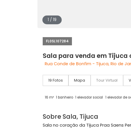
1 / 19
FL0SL107284
Sala para venda em Ti
Rua Conde de Bonfim - Tijuca, Rio 
19 Fotos
Mapa
Tour Virtual
16 m²
1 banheiro
1 elevador social
1 eleva