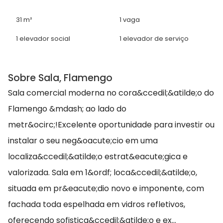
31 m²
1 vaga
1 elevador social
1 elevador de serviço
Sobre Sala, Flamengo
Sala comercial moderna no cora&ccedil;&atilde;o do
Flamengo &mdash; ao lado do
metr&ocirc;!Excelente oportunidade para investir ou
instalar o seu neg&oacute;cio em uma
localiza&ccedil;&atilde;o estrat&eacute;gica e
valorizada. Sala em 1&ordf; loca&ccedil;&atilde;o,
situada em pr&eacute;dio novo e imponente, com
fachada toda espelhada em vidros refletivos,
oferecendo sofistica&ccedil;&atilde;o e ex...