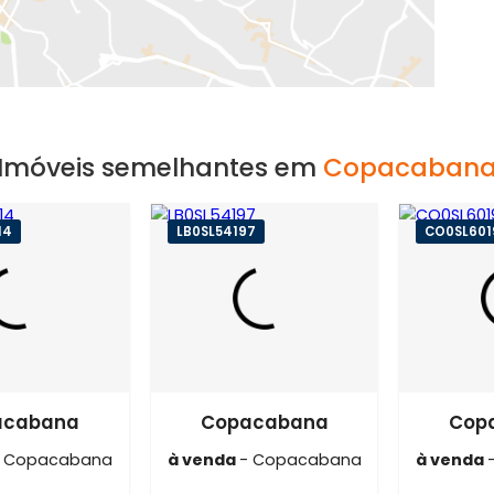
EXIBIR MAPA
Imóveis semelhantes em
Copa
0SL35914
LB0SL54197