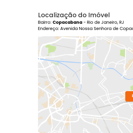
Área Comum
Elevador
Pert
Perto de Vias de Acesso
Port
Rua Asfaltada
Zel
Localização do Imóvel
Bairro:
Copacabana
- Rio de Janeiro,
Endereço: Avenida Nossa Senhora d