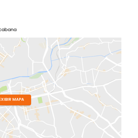
o de Escolas
Perto de Transporte Públi
eiro
Públicos Essenciais
ador
 RJ
e Copacabana