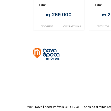
Copacabana
à venda
- Copacabana
à v
36m²
-
-
-
36m
269.000
R$
FAVORITOS
COMPARTILHAR
FA