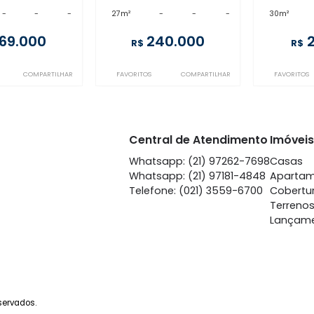
Copacabana
Copacabana
enda
- Copacabana
à venda
- Copacabana
²
-
-
-
27m²
-
-
-
269.000
240.000
R$
R$
VORITOS
COMPARTILHAR
FAVORITOS
COMPARTILHAR