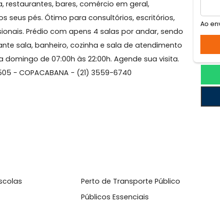
om 48,00m2, no POSTO 6 - COPACABANA - DESOCUPADA 
 Praia, restaurantes, bares, comércio em geral,
do aos seus pés. Ótimo para consultórios, escritórios,
rofissionais. Prédio com apens 4 salas por andar, sen
da com ante sala, banheiro, cozinha e sala de atendimen
ingo a domingo de 07:00h às 22:00h. Agende sua visita
BEIRO 505 - COPACABANA - (21) 3559-6740
l