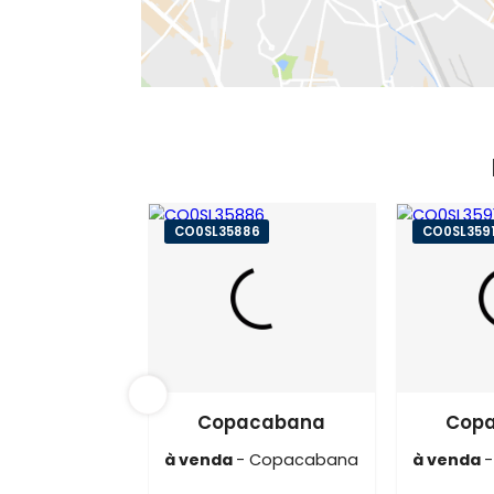
CO0SL35886
CO