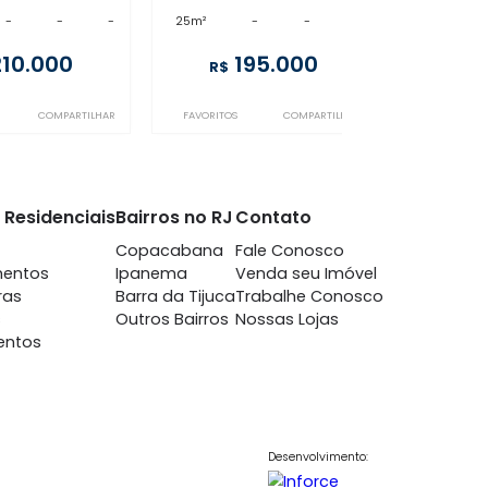
Copacabana
Copacabana
à venda
- Copacabana
à venda
- Copacaba
30m²
-
-
-
25m²
-
-
210.000
195.000
R$
R$
FAVORITOS
COMPARTILHAR
FAVORITOS
COMPARTIL