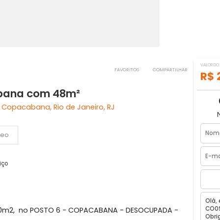
FAVORITOS
COMPART
pacabana com 48m²
na - Copacabana, Rio de Janeiro, RJ
Vídeo
 de serviço