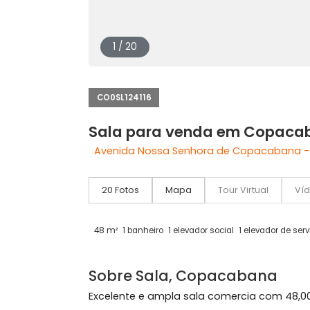
1 / 20
CO0SL124116
Sala para venda em Co
Avenida Nossa Senhora de Copacaba
20 Fotos
Mapa
Tour Virtual
48 m²
1 banheiro
1 elevador social
1 elevador