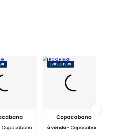
cabana
CO0SL60198
LB0SL81939