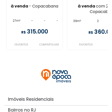
à venda
- Copacabana
à venda
com 2 q
Copacaba
27m²
-
-
-
39m²
2
315.000
360.0
R$
R$
FAVORITOS
COMPARTILHAR
FAVORITOS
Imóveis Residenciais
Bairros no RJ