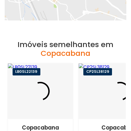
Imóveis semelhantes em
Copacabana
LB0SL22139
CP2SL38129
Copacabana
Copacab