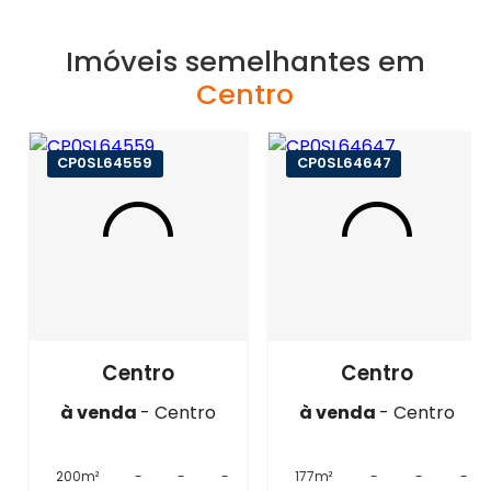
Imóveis semelhantes em
Centro
CP0SL64559
CP0SL64647
Centro
Centro
à venda
- Centro
à venda
- Centro
200m²
-
-
-
177m²
-
-
-