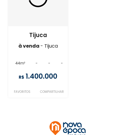
Tijuca
à venda
- Tijuca
44m²
-
-
-
1.400.000
R$
FAVORITOS
COMPARTILHAR