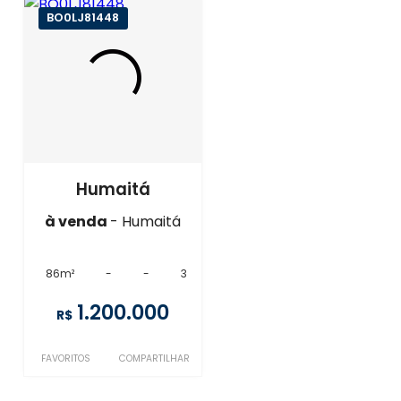
BO0LJ81448
Humaitá
à venda
- Humaitá
86m²
-
-
3
1.200.000
R$
FAVORITOS
COMPARTILHAR