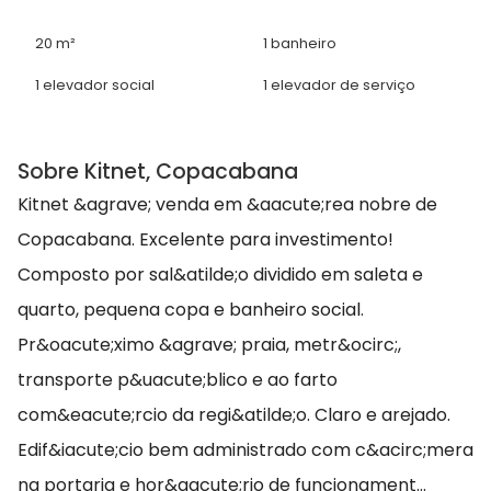
20 m²
1 banheiro
1 elevador social
1 elevador de serviço
Sobre Kitnet, Copacabana
Kitnet &agrave; venda em &aacute;rea nobre de
Copacabana. Excelente para investimento!
Composto por sal&atilde;o dividido em saleta e
quarto, pequena copa e banheiro social.
Pr&oacute;ximo &agrave; praia, metr&ocirc;,
transporte p&uacute;blico e ao farto
com&eacute;rcio da regi&atilde;o. Claro e arejado.
Edif&iacute;cio bem administrado com c&acirc;mera
na portaria e hor&aacute;rio de funcionament...