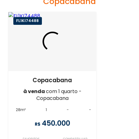
Copacabana
FL1KI74488
Copacabana
à venda
com 1 quarto -
Copacabana
28m²
1
-
-
450.000
R$