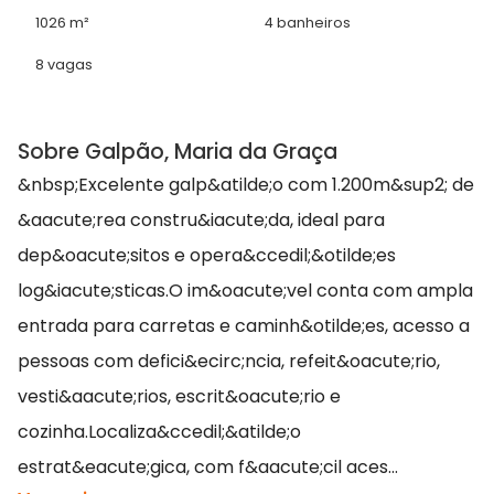
1026 m²
4 banheiros
8 vagas
Sobre Galpão, Maria da Graça
&nbsp;Excelente galp&atilde;o com 1.200m&sup2; de
&aacute;rea constru&iacute;da, ideal para
dep&oacute;sitos e opera&ccedil;&otilde;es
log&iacute;sticas.O im&oacute;vel conta com ampla
entrada para carretas e caminh&otilde;es, acesso a
pessoas com defici&ecirc;ncia, refeit&oacute;rio,
vesti&aacute;rios, escrit&oacute;rio e
cozinha.Localiza&ccedil;&atilde;o
estrat&eacute;gica, com f&aacute;cil aces...