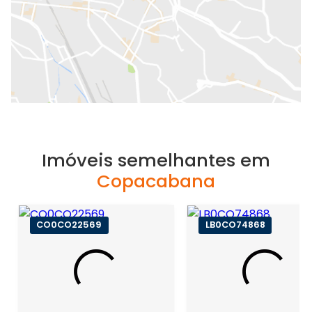
Imóveis semelhantes em
Copacabana
CO0CO22569
LB0CO74868