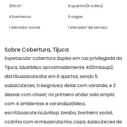
250 m²
6 quartos
(5 suítes)
4 banheiros
6 vagas
1 elevador social
1 elevador de serviço
Sobre Cobertura, Tijuca
Espetacular cobertura duplex em rua privilegiada da
Tijuca, S&atilde;o aproximadamente 400m&sup2;
distribu&iacute;dos em 6 quartos, sendo 5
su&iacute;tes, tr&egrave;s delas com varanda, e 2
dessas com closet; no primeiro andar sala ampla
com 4 ambientes e varand&atilde;o,
escrit&oacute;rio,&nbsp; lavabo, banheiro social,
cozinha com arm&aacute;rios, copa, &aacute;rea de