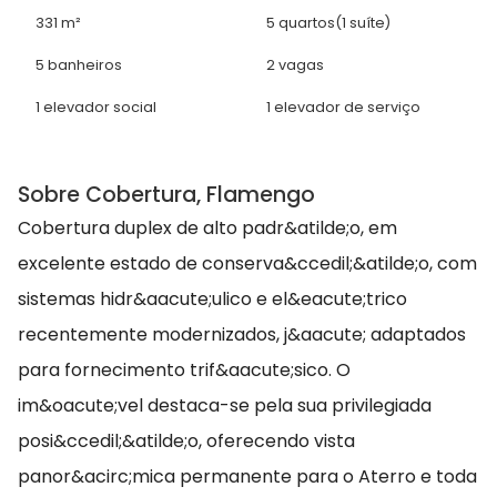
331 m²
5 quartos
(1 suíte)
5 banheiros
2 vagas
1 elevador social
1 elevador de serviço
Sobre Cobertura, Flamengo
Cobertura duplex de alto padr&atilde;o, em
excelente estado de conserva&ccedil;&atilde;o, com
sistemas hidr&aacute;ulico e el&eacute;trico
recentemente modernizados, j&aacute; adaptados
para fornecimento trif&aacute;sico. O
im&oacute;vel destaca-se pela sua privilegiada
posi&ccedil;&atilde;o, oferecendo vista
panor&acirc;mica permanente para o Aterro e toda