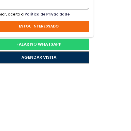
 com
o
 Rua
Ao enviar, aceito a
Política de Privacidade
com
ESTOU INTERESSADO
rtas
FALAR NO WHATSAPP
AGENDAR VISITA
os
cola