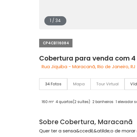
1 / 34
CP4CB116084
Cobertura para venda c
Rua Jiquiba - Maracanã, Rio de Janei
34 Fotos
Mapa
Tour Virtual
160 m²
4 quartos
(2 suítes)
2 banheiros
1 el