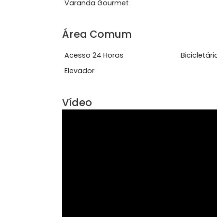
Características do Imóve
Aceita Animais
Clo
Varanda Gourmet
Área Comum
Acesso 24 Horas
Bici
Elevador
Vídeo