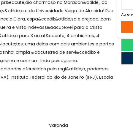
anã
de morar numa casa, mas longe do movimento da rua e
near em pr&eacute;dio charmoso no Maracan&atilde;, a
&oacute;v&atilde;o e da Universidade Veiga de Almeida!
 com cancela.Clara, espa&ccedil;&otilde;sa e arejada, 
rasqueira e vista indevass&aacute;vel para o Cristo
elas.Sal&atilde;o para 3 ou at&eacute; 4 ambientes, 4
as su&iacute;tes, uma delas com dois ambientes e po
erna.Cozinha, ampla &aacute;rea de servi&ccedil;o e
&iacute;ssima e com um lindo paisagismo.
 as comodidades oferecidas pela regi&atilde;o, podem
a (UVA), Instituto Federal do Rio de Janeiro (IFRJ), Es