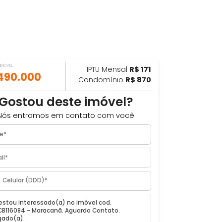
VALOR DO IMÓVEL
IPTU Mensal
R$ 171
ILHAR
R$ 490.000
Condomínio
R$ 870
²
Gostou deste imóvel?
Nós entramos em contato com você