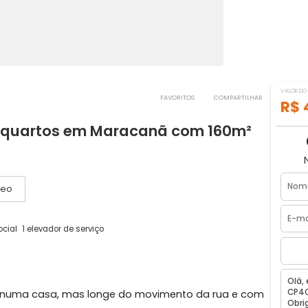
FAVORITOS
COMPART
om 4 quartos em Maracanã com 160m
ro, RJ
Vídeo
evador social
1 elevador de serviço