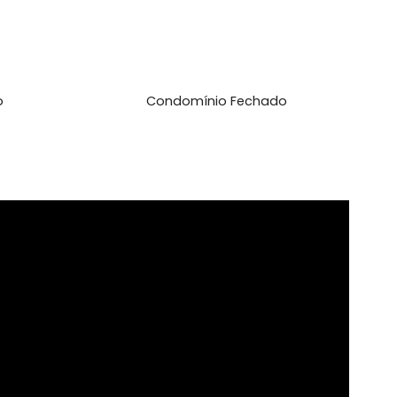
l
set
Varanda
cletário
Condomínio Fechado