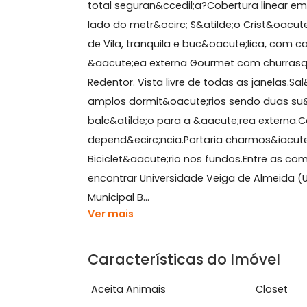
Sobre Cobertura, Marac
Quer ter a sensa&ccedil;&atilde;o 
total seguran&ccedil;a?Cobertura li
lado do metr&ocirc; S&atilde;o Crist
de Vila, tranquila e buc&oacute;lica,
&aacute;ea externa Gourmet com chur
Redentor. Vista livre de todas as jan
amplos dormit&oacute;rios sendo du
balc&atilde;o para a &aacute;rea ext
depend&ecirc;ncia.Portaria charmos
Biciclet&aacute;rio nos fundos.Entre
encontrar Universidade Veiga de Almeid
Municipal B...
Ver mais