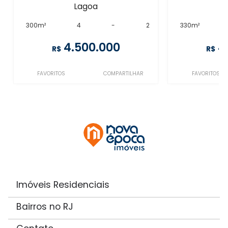
Lagoa
300m²
4
-
2
330m²
4.500.000
4
R$
R$
FAVORITOS
COMPARTILHAR
FAVORITOS
Imóveis Residenciais
Bairros no RJ