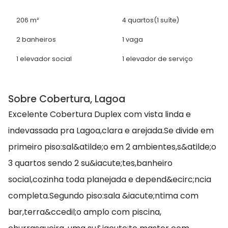
206 m²
4 quartos
(1 suíte)
2 banheiros
1 vaga
1 elevador social
1 elevador de serviço
Sobre Cobertura, Lagoa
Excelente Cobertura Duplex com vista linda e
indevassada pra Lagoa,clara e arejada.Se divide em
primeiro piso:sal&atilde;o em 2 ambientes,s&atilde;o
3 quartos sendo 2 su&iacute;tes,banheiro
social,cozinha toda planejada e depend&ecirc;ncia
completa.Segundo piso:sala &iacute;ntima com
bar,terra&ccedil;o amplo com piscina,