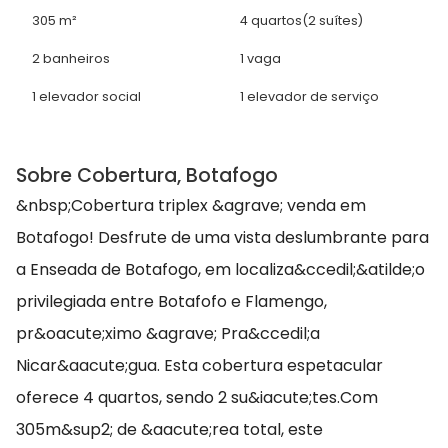
305 m²
4 quartos
(2 suítes)
2 banheiros
1 vaga
1 elevador social
1 elevador de serviço
Sobre Cobertura, Botafogo
&nbsp;Cobertura triplex &agrave; venda em
Botafogo! Desfrute de uma vista deslumbrante para
a Enseada de Botafogo, em localiza&ccedil;&atilde;o
privilegiada entre Botafofo e Flamengo,
pr&oacute;ximo &agrave; Pra&ccedil;a
Nicar&aacute;gua. Esta cobertura espetacular
oferece 4 quartos, sendo 2 su&iacute;tes.Com
305m&sup2; de &aacute;rea total, este