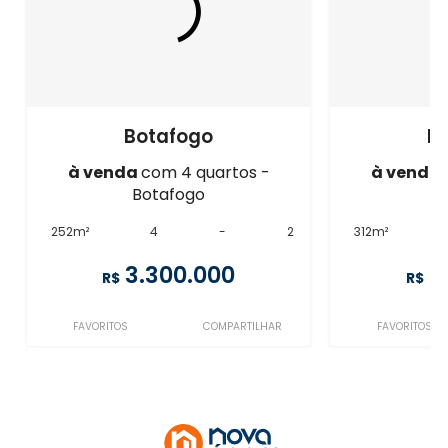
Botafogo
B
à venda
com 4 quartos -
à venda
Botafogo
B
252m²
4
-
2
312m²
3.300.000
3
R$
R$
FAVORITOS
COMPARTILHAR
FAVORITOS