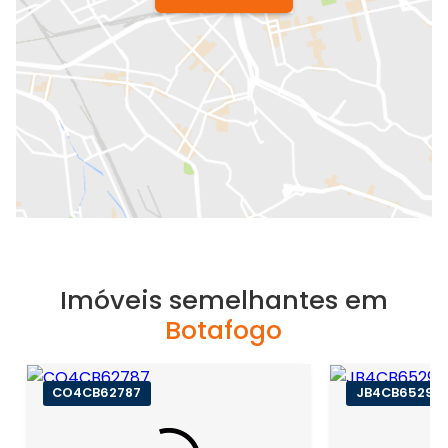
Imóveis semelhantes em
Botafogo
CO4CB62787
JB4CB65295