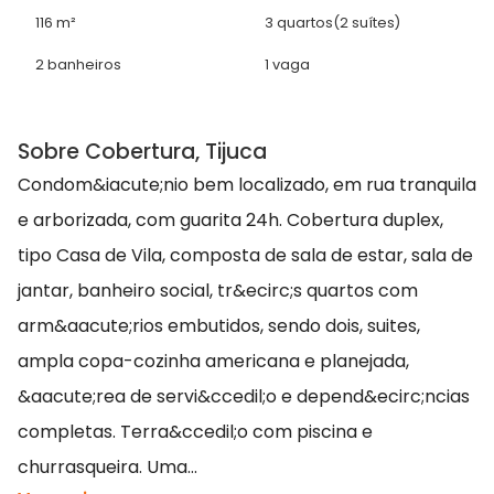
116 m²
3 quartos
(2 suítes)
2 banheiros
1 vaga
Sobre Cobertura, Tijuca
Condom&iacute;nio bem localizado, em rua tranquila
e arborizada, com guarita 24h. Cobertura duplex,
tipo Casa de Vila, composta de sala de estar, sala de
jantar, banheiro social, tr&ecirc;s quartos com
arm&aacute;rios embutidos, sendo dois, suites,
ampla copa-cozinha americana e planejada,
&aacute;rea de servi&ccedil;o e depend&ecirc;ncias
completas. Terra&ccedil;o com piscina e
churrasqueira. Uma...