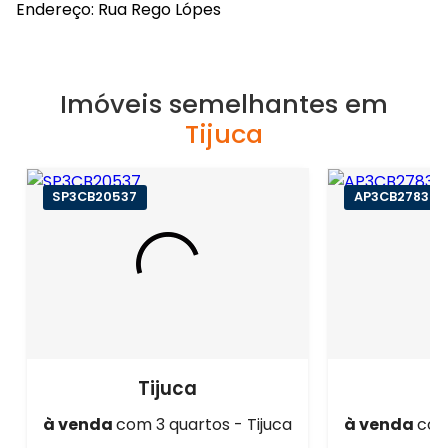
Endereço: Rua Rego Lópes
Imóveis semelhantes em
Tijuca
SP3CB20537
AP3CB27830
Tijuca
à venda
com 3 quartos - Tijuca
à venda
com