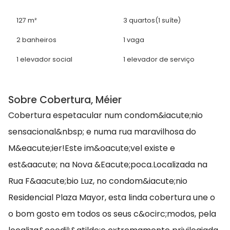
127 m²
3 quartos
(1 suíte)
2 banheiros
1 vaga
1 elevador social
1 elevador de serviço
Sobre Cobertura, Méier
Cobertura espetacular num condom&iacute;nio
sensacional&nbsp; e numa rua maravilhosa do
M&eacute;ier!Este im&oacute;vel existe e
est&aacute; na Nova &Eacute;poca.Localizada na
Rua F&aacute;bio Luz, no condom&iacute;nio
Residencial Plaza Mayor, esta linda cobertura une o
o bom gosto em todos os seus c&ocirc;modos, pela