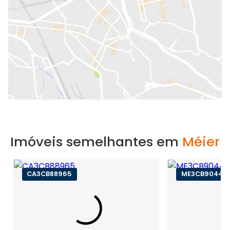
Imóveis semelhantes em
Méier
CA3CB88965
ME3CB90442