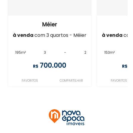
Méier
à venda
com 3 quartos - Méier
à venda
com
195m²
3
-
2
153m²
700.000
6
R$
R$
FAVORITOS
COMPARTILHAR
FAVORITOS