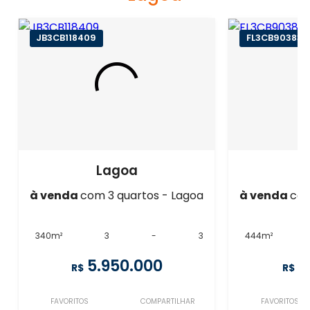
JB3CB118409
FL3CB90383
Lagoa
à venda
com 3 quartos - Lagoa
à venda
com
340m²
3
-
3
444m²
5.950.000
6
R$
R$
FAVORITOS
COMPARTILHAR
FAVORITOS