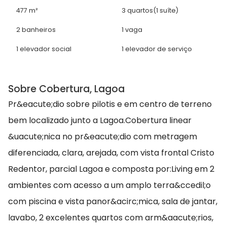
477 m²
3 quartos
(1 suíte)
2 banheiros
1 vaga
1 elevador social
1 elevador de serviço
Sobre Cobertura, Lagoa
Pr&eacute;dio sobre pilotis e em centro de terreno
bem localizado junto a Lagoa.Cobertura linear
&uacute;nica no pr&eacute;dio com metragem
diferenciada, clara, arejada, com vista frontal Cristo
Redentor, parcial Lagoa e composta por:Living em 2
ambientes com acesso a um amplo terra&ccedil;o
com piscina e vista panor&acirc;mica, sala de jantar,
lavabo, 2 excelentes quartos com arm&aacute;rios,