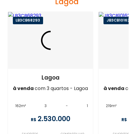
Lagoa
LB3CB68293
JB3CB101627
Lagoa
à venda
com 3 quartos - Lagoa
à venda
com
162m²
3
-
1
219m²
2.530.000
2
R$
R$