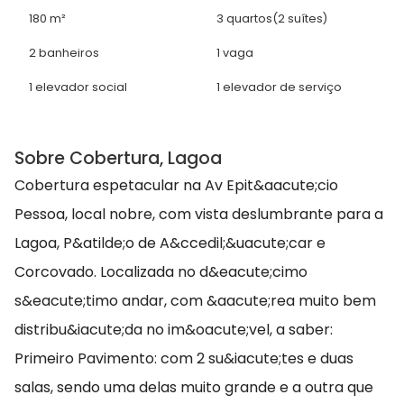
180 m²
3 quartos
(2 suítes)
2 banheiros
1 vaga
1 elevador social
1 elevador de serviço
Sobre Cobertura, Lagoa
Cobertura espetacular na Av Epit&aacute;cio
Pessoa, local nobre, com vista deslumbrante para a
Lagoa, P&atilde;o de A&ccedil;&uacute;car e
Corcovado. Localizada no d&eacute;cimo
s&eacute;timo andar, com &aacute;rea muito bem
distribu&iacute;da no im&oacute;vel, a saber:
Primeiro Pavimento: com 2 su&iacute;tes e duas
salas, sendo uma delas muito grande e a outra que