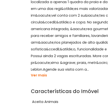
Sobre Cobertura, Leblon
A Nova &Eacute;poca Im&oacute;veis 
localizada a apenas 1 quadra da prai
em uma das regi&otilde;es mais valor
im&oacute;vel conta com 2 su&iacute;
circula&ccedil;&atilde;o e copa. No s
americana integrada, &aacute;rea go
para receber amigos e familiares, la
arm&aacute;rios planejados de alta
sofistica&ccedil;&atilde;o, funciona
Possui ainda 2 vagas escrituradas. M
pr&oacute;ximo &agrave; praia, metr&
Leblon.Agende sua visita com a...
Ver mais