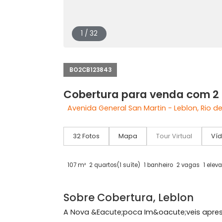
1 / 32
BO2CB123843
Cobertura para venda co
Avenida General San Martin - Leblon, 
32 Fotos
Mapa
Tour Virtual
107 m²
2 quartos
(1 suíte)
1 banheiro
2 vagas