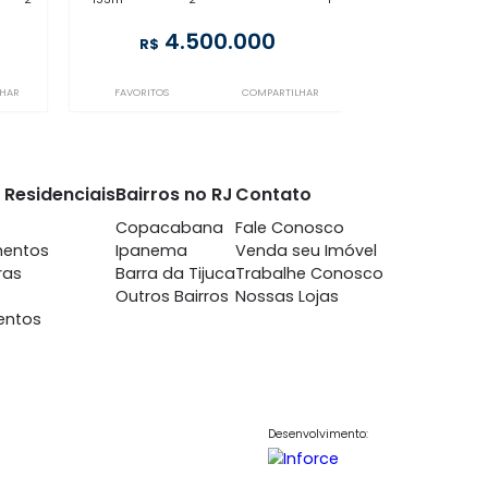
LB2CB124129
blon
Leblon
m 2 quartos -
à venda
com 2 quartos -
blon
Leblon
-
2
153m²
2
-
1
750.000
4.500.000
R$
COMPARTILHAR
FAVORITOS
COMPARTILHAR