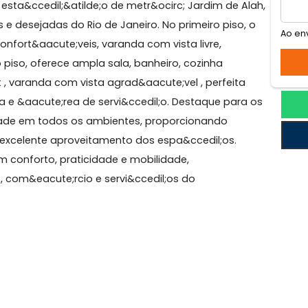
apresenta esta exclusiva cobertura duplex no Leblon,
a e da esta&ccedil;&atilde;o de metr&ocirc; Jardim de A
izadas e desejadas do Rio de Janeiro. No primeiro piso,
tes confort&aacute;veis, varanda com vista livre,
egundo piso, oferece ampla sala, banheiro, cozinha
urmet , varanda com vista agrad&aacute;vel , perfeita
vanderia e &aacute;rea de servi&ccedil;o. Destaque par
 qualidade em todos os ambientes, proporcionando
lidade e excelente aproveitamento dos espa&ccedil;os.
ore com conforto, praticidade e mobilidade,
ocirc;, com&eacute;rcio e servi&ccedil;os do