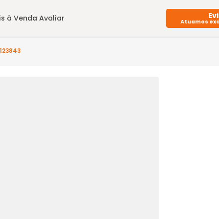
Imóveis à Venda
Avaliar
 - BO2CB123843