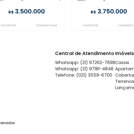
IP2CB44853
JB2CB71556
Leblon
Le
à venda
com 2 quartos -
à venda
co
Leblon
Le
142m²
2
-
1
162m²
2
3.500.000
3.
R$
R$
FAVORITOS
COMPARTILHAR
FAVORITOS