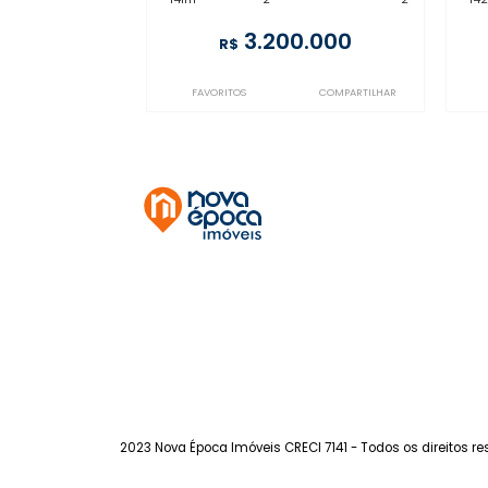
LB2CB95250
Leblon
à venda
com 2 quartos -
Leblon
141m²
2
-
2
3.200.000
R$
FAVORITOS
COMPARTILHAR