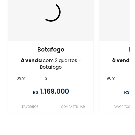
Botafogo
B
à venda
com 2 quartos -
à venda
Botafogo
B
109m²
2
-
1
90m²
1.169.000
1
R$
R$
FAVORITOS
COMPARTILHAR
FAVORITOS