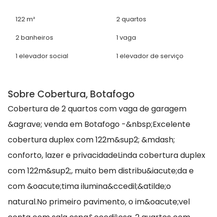
122 m²
2 quartos
2 banheiros
1 vaga
1 elevador social
1 elevador de serviço
Sobre Cobertura, Botafogo
Cobertura de 2 quartos com vaga de garagem
&agrave; venda em Botafogo -&nbsp;Excelente
cobertura duplex com 122m&sup2; &mdash;
conforto, lazer e privacidadeLinda cobertura duplex
com 122m&sup2;, muito bem distribu&iacute;da e
com &oacute;tima ilumina&ccedil;&atilde;o
natural.No primeiro pavimento, o im&oacute;vel