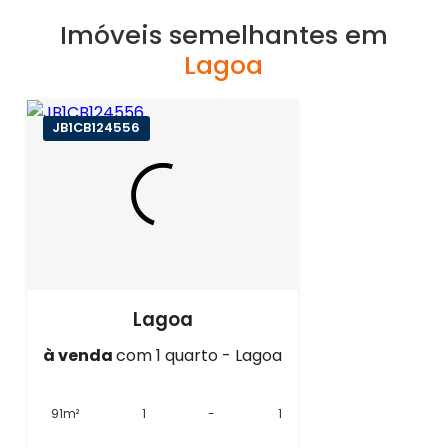
Imóveis semelhantes em
Lagoa
JB1CB124556
Lagoa
à venda
com 1 quarto - Lagoa
91m²
1
-
1