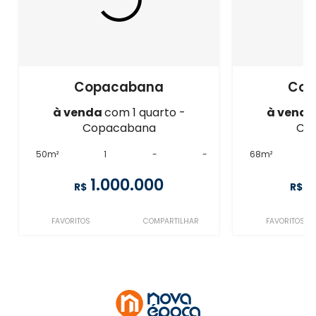
Copacabana
Cop
à venda
com 1 quarto -
à vend
Copacabana
Co
50m²
1
-
-
68m²
1.000.000
1
R$
R$
FAVORITOS
COMPARTILHAR
FAVORITOS