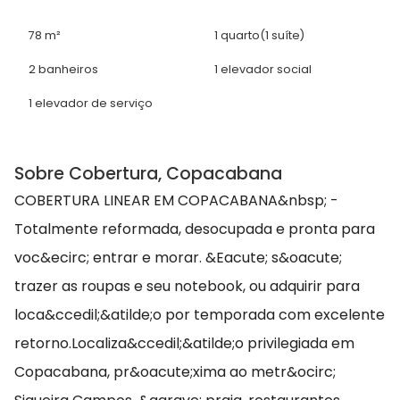
78 m²
1 quarto
(1 suíte)
2 banheiros
1 elevador social
1 elevador de serviço
Sobre Cobertura, Copacabana
COBERTURA LINEAR EM COPACABANA&nbsp; -
Totalmente reformada, desocupada e pronta para
voc&ecirc; entrar e morar. &Eacute; s&oacute;
trazer as roupas e seu notebook, ou adquirir para
loca&ccedil;&atilde;o por temporada com excelente
retorno.Localiza&ccedil;&atilde;o privilegiada em
Copacabana, pr&oacute;xima ao metr&ocirc;