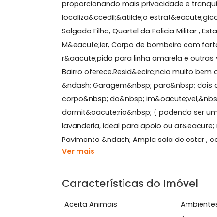
Sobre Casa de Vila, Méier
Imponente resid&ecirc;ncia triplex
proporcionando mais privacidade e t
localiza&ccedil;&atilde;o estrat&eacu
Salgado Filho, Quartel da Policia Mili
M&eacute;ier, Corpo de bombeiro com
r&aacute;pido para linha amarela e 
Bairro oferece.Resid&ecirc;ncia muit
&ndash; Garagem&nbsp; para&nbsp; 
corpo&nbsp; do&nbsp; im&oacute;vel
dormit&oacute;rio&nbsp; ( podendo s
lavanderia, ideal para apoio ou at
Pavimento &ndash; Ampla sala de estar
Ver mais