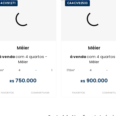
Imóveis semelhantes em
M
AP4CV91271
CA4CV92533