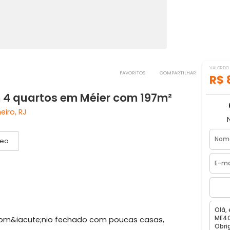
FAVORITOS
COMPART
 com 4 quartos em Méier com 197m²
de Janeiro, RJ
Vídeo