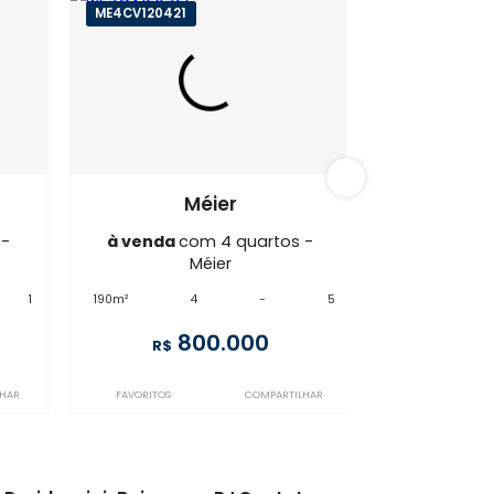
éier
ME4CV120421