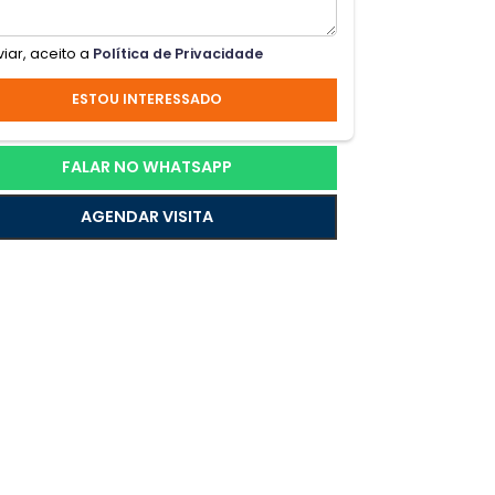
cipal
Ao enviar, aceito a
Política de Privacidade
ESTOU INTERESSADO
esso
que o
ento
FALAR NO WHATSAPP
AGENDAR VISITA
o