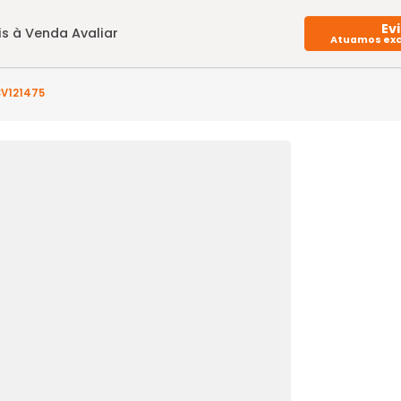
Imóveis à Venda
Avaliar
) - ME4CV121475