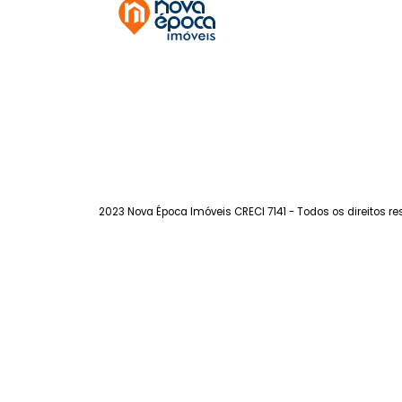
Méier
à venda
com 4 quartos -
Méier
259m²
4
-
2
700.000
R$
FAVORITOS
COMPARTILHAR