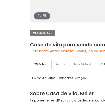
1 / 75
ME4CV121475
Casa de vila para venda
Rua Padre André Moreira - Méier, Rio 
75 Fotos
Mapa
Tour Virtual
197 m²
4 quartos
3 banheiros
2 vagas