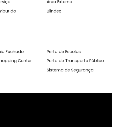
l
ientes Integrados
Andar Inteiro
 de Serviço
Área Externa
ário Embutido
Blindex
domínio Fechado
Perto de Escolas
to de Shopping Center
Perto de Transporte Públi
eiro
Sistema de Segurança