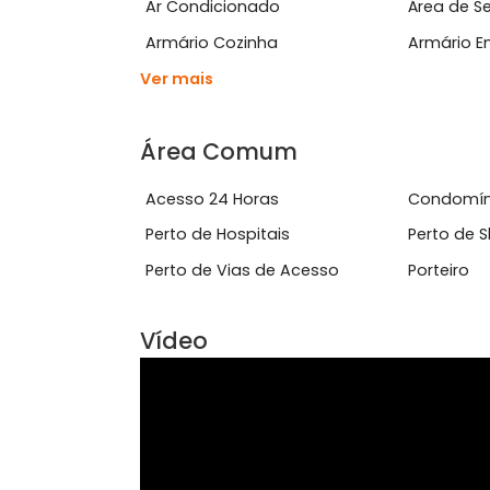
Características do Imóve
Aceita Animais
Amb
Ar Condicionado
Área
Armário Cozinha
Arm
Ver mais
Área Comum
Acesso 24 Horas
Con
Perto de Hospitais
Per
Perto de Vias de Acesso
Port