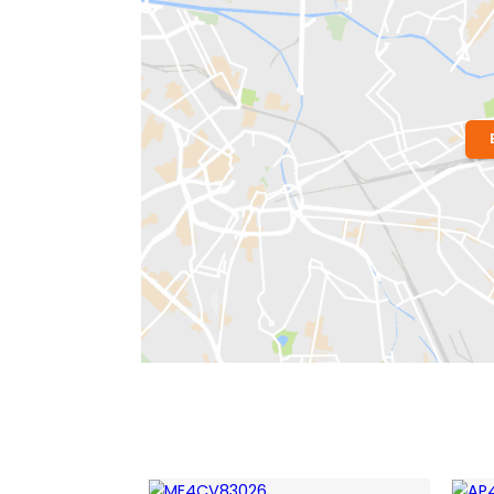
Localização do Imóvel
Bairro:
Méier
- Rio de Janeiro, RJ
Endereço: Rua Padre André Moreira