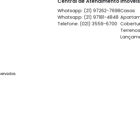
Méier
M
à venda
com 4 quartos -
à venda
co
Méier
M
178m²
4
-
1
170m²
4
750.000
90
R$
R$
FAVORITOS
COMPARTILHAR
FAVORITOS
Central de Atendime
Whatsapp: (21) 97262-
Whatsapp: (21) 97181-4
Telefone: (021) 3559-6