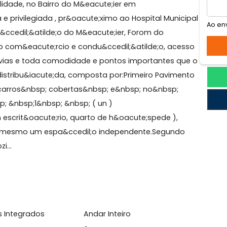
 em condom&iacute;nio fechado com poucas casas,
ranquilidade, no Bairro do M&eacute;ier em
te;gica e privilegiada , pr&oacute;ximo ao Hospital Muni
tar , Esta&ccedil;&atilde;o do M&eacute;ier, Forom do
 farto com&eacute;rcio e condu&ccedil;&atilde;o, ac
outras vias e toda comodidade e pontos importantes 
o bem distribu&iacute;da, composta por:Primeiro Pavim
dois carros&nbsp; cobertas&nbsp; e&nbsp; no&nbsp;
,&nbsp; &nbsp;1&nbsp; &nbsp; ( un )
er um escrit&oacute;rio, quarto de h&oacute;spede ),
&eacute; mesmo um espa&ccedil;o independente.Segund
 , cozi...