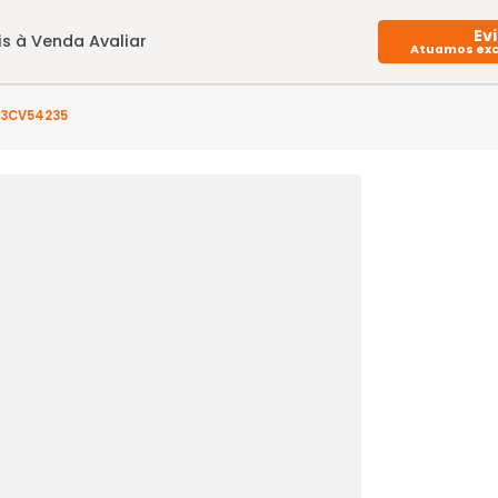
Imóveis à Venda
Avaliar
o(s) - GR3CV54235