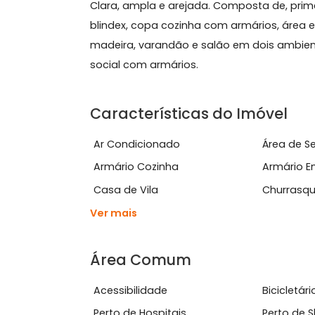
Sobre Casa de Vila, Anda
Excelente casa de vila duplex, bem loc
Clara, ampla e arejada. Composta de,
blindex, copa cozinha com armários, 
madeira, varandão e salão em dois a
social com armários.
Características do Imóve
Ar Condicionado
Área
Armário Cozinha
Arm
Casa de Vila
Chu
Ver mais