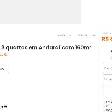
FAVORITOS
COMPART
 com 3 quartos em Andaraí com 160m
Janeiro, RJ
Vídeo
a