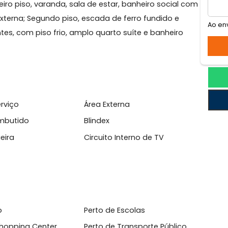
raí
alizada !!!
 primeiro piso, varanda, sala de estar, banheiro socia
área externa; Segundo piso, escada de ferro fundido e
mbientes, com piso frio, amplo quarto suíte e banheir
l
 de Serviço
Área Externa
ário Embutido
Blindex
rrasqueira
Circuito Interno de TV