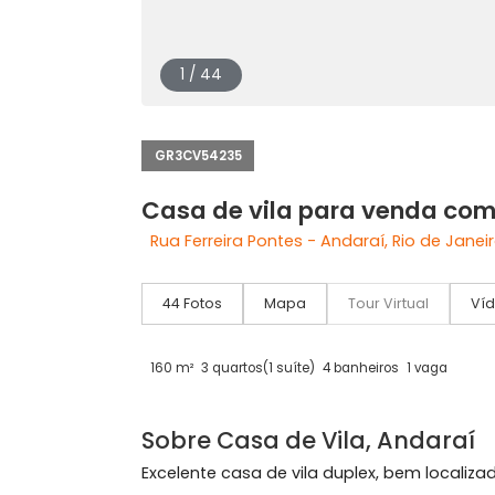
1 / 44
GR3CV54235
Casa de vila para venda
Rua Ferreira Pontes - Andaraí, Rio de 
44 Fotos
Mapa
Tour Virtual
160 m²
3 quartos
(1 suíte)
4 banheiros
1 vag