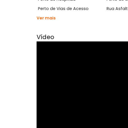
Área Comum
Acessibilidade
Bici
Perto de Hospitais
Per
Perto de Vias de Acesso
Rua
Ver mais
Vídeo