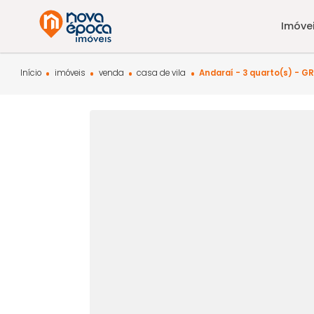
Início
imóveis
venda
casa de vila
Andaraí - 3 quart