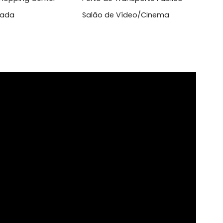
cletário
Perto de Escolas
to de Shopping Center
Perto de Transporte Públi
 Asfaltada
Salão de Vídeo/Cinema