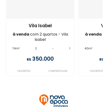
Vila Isabel
Vi
à venda
com 2 quartos - Vila
à venda
co
Isabel
74m²
2
-
1
40m²
350.000
R$
R$
FAVORITOS
COMPARTILHAR
FAVORITOS