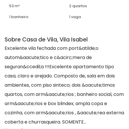
53 m²
2 quartos
1 banheiro
1 vaga
Sobre Casa de Vila, Vila Isabel
Excelente vila fechada com port&atilde;o
autom&aacute;tico e c&acirc;mera de
seguran&ccedil;a !!!Excelente apartamento tipo
casa, claro e arejado. Composto de, sala em dois
ambientes, com piso sinteco; dois &oacute;timos
quartos, com arm&aacute;rios ; banheiro social, com
arm&aacute;rios e box blindex; ampla copa e
cozinha, com arm&aacute;rios , &aacute;rea externa
coberta e churrasqueira. SOMENTE...