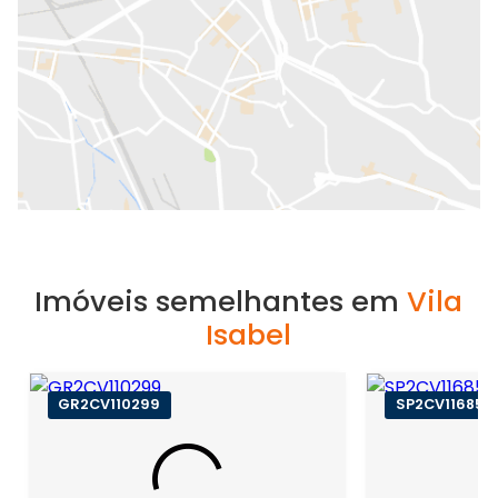
Imóveis semelhantes em
Vila
Isabel
GR2CV110299
SP2CV116857