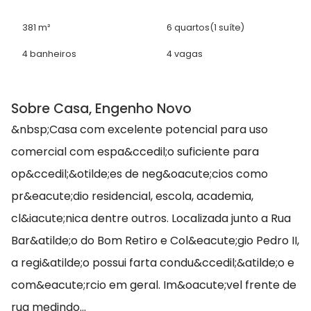
381 m²
6 quartos
(1 suíte)
4 banheiros
4 vagas
Sobre Casa, Engenho Novo
&nbsp;Casa com excelente potencial para uso
comercial com espa&ccedil;o suficiente para
op&ccedil;&otilde;es de neg&oacute;cios como
pr&eacute;dio residencial, escola, academia,
cl&iacute;nica dentre outros. Localizada junto a Rua
Bar&atilde;o do Bom Retiro e Col&eacute;gio Pedro II,
a regi&atilde;o possui farta condu&ccedil;&atilde;o e
com&eacute;rcio em geral. Im&oacute;vel frente de
rua medindo...