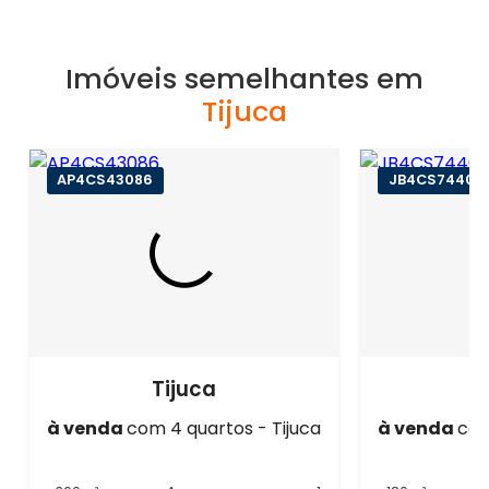
Imóveis semelhantes em
Tijuca
AP4CS43086
JB4CS74404
Tijuca
à venda
com 4 quartos - Tijuca
à venda
com