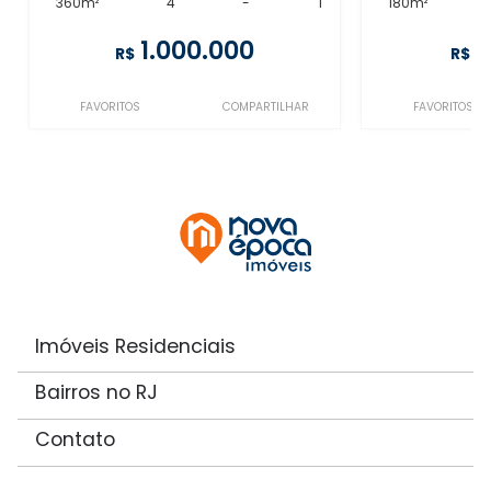
360m²
4
-
1
180m²
1.000.000
1
R$
R$
FAVORITOS
COMPARTILHAR
FAVORITOS
Imóveis Residenciais
Bairros no RJ
Contato