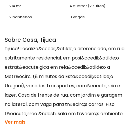
214 m²
4 quartos
(2 suítes)
2 banheiros
3 vagas
Sobre Casa, Tijuca
Tijuca! Localiza&ccedil;&atilde;o diferenciada, em rua
estritamente residencial, em posi&ccedil;&atilde;o
estrat&eacute;gica em rela&ccedil;&atilde;o a
Metr&ocirc; (8 minutos da Esta&ccedil;&atilde;o
Uruguai), variados transportes, com&eacute;rcio e
lazer. Casa de frente de rua, com jardim e garagem
na lateral, com vaga para tr&ecirc;s carros. Piso
t&eacute;rreo &ndash; sala em tr&ecirc;s ambiente...
Ver mais