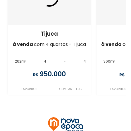
Tijuca
à venda
com 4 quartos - Tijuca
à venda
com
262m²
4
-
4
360m²
950.000
1
R$
R$
FAVORITOS
COMPARTILHAR
FAVORITOS