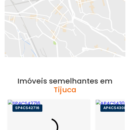
Imóveis semelhantes em
Tijuca
SP4CS42716
AP4CS43086