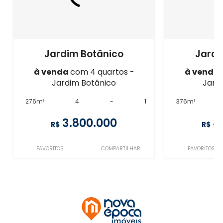
Jardim Botânico
Jardi
à venda
com 4 quartos -
à venda
Jardim Botânico
Jard
276m²
4
-
1
376m²
3.800.000
4
R$
R$
FAVORITOS
COMPARTILHAR
FAVORITOS