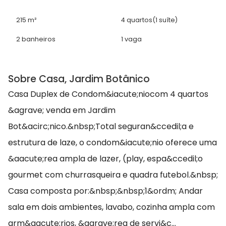
215 m²
4 quartos
(1 suíte)
2 banheiros
1 vaga
Sobre Casa, Jardim Botânico
Casa Duplex de Condom&iacute;niocom 4 quartos
&agrave; venda em Jardim
Bot&acirc;nico.&nbsp;Total seguran&ccedil;a e
estrutura de laze, o condom&iacute;nio oferece uma
&aacute;rea ampla de lazer, (play, espa&ccedil;o
gourmet com churrasqueira e quadra futebol.&nbsp;
Casa composta por:&nbsp;&nbsp;1&ordm; Andar
sala em dois ambientes, lavabo, cozinha ampla com
arm&aacute;rios, &agrave;rea de servi&c...