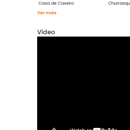
Características do Imóve
Aceita Animais
Área
Armário Cozinha
Arm
Casa de Caseiro
Chu
Ver mais
Vídeo