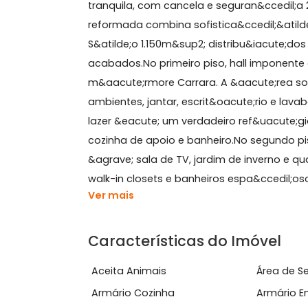
Sobre Casa, Gávea
Linda casa com 4 quartos cercada p
tranquila, com cancela e seguran&cc
reformada combina sofistica&ccedil;&a
S&atilde;o 1.150m&sup2; distribu&ia
acabados.No primeiro piso, hall imp
m&aacute;rmore Carrara. A &aacute;r
ambientes, jantar, escrit&oacute;rio
lazer &eacute; um verdadeiro ref&uacut
cozinha de apoio e banheiro.No segu
&agrave; sala de TV, jardim de inve
walk-in closets e banheiros espa&ccedi
Ver mais