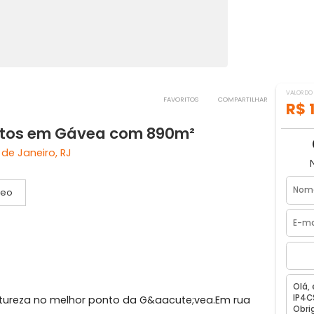
FAVORITOS
COMPART
quartos em Gávea com 890m²
, Rio de Janeiro, RJ
Vídeo
agas