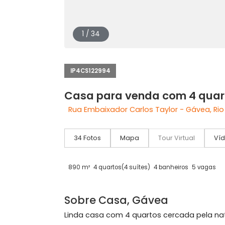
1 / 34
IP4CS122994
Casa para venda com 4 
Rua Embaixador Carlos Taylor - Gávea
34 Fotos
Mapa
Tour Virtual
890 m²
4 quartos
(4 suítes)
4 banheiros
5 v