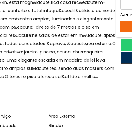
ela natureza no melhor ponto da G&aacute;vea.Em rua
edil;a 24h, esta magn&iacute;fica casa rec&eacute;m-
tilde;o, conforto e total integra&ccedil;&atilde;o ao v
cute;dos em ambientes amplos, iluminados e elegantem
onente com p&eacute;-direito de 7 metros e piso em
ea social re&uacute;ne salas de estar em m&uacute;lt
 e lavabo, todos conectados &agrave; &aacute;rea exte
e;gio privativo: jardim, piscina, sauna, churrasqueira,
ndo piso, uma elegante escada em madeira de lei leva
rno e quatro amplas su&iacute;tes, sendo duas masters
l;osos.O terceiro piso oferece sal&atilde;o multiu...