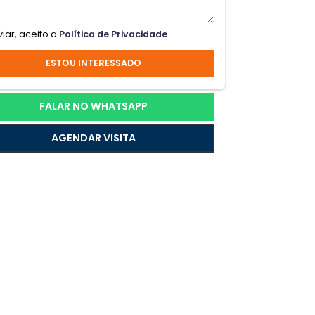
erde.
Ao enviar, aceito a
Política de Privacidade
ente
ESTOU INTERESSADO
iplos
rna.O
FALAR NO WHATSAPP
AGENDAR VISITA
 com