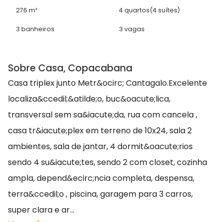
276 m²
4 quartos
(4 suítes)
3 banheiros
3 vagas
Sobre Casa, Copacabana
Casa triplex junto Metr&ocirc; Cantagalo.Excelente
localiza&ccedil;&atilde;o, buc&oacute;lica,
transversal sem sa&iacute;da, rua com cancela ,
casa tr&iacute;plex em terreno de 10x24, sala 2
ambientes, sala de jantar, 4 dormit&oacute;rios
sendo 4 su&iacute;tes, sendo 2 com closet, cozinha
ampla, depend&ecirc;ncia completa, despensa,
terra&ccedil;o , piscina, garagem para 3 carros,
super clara e ar...