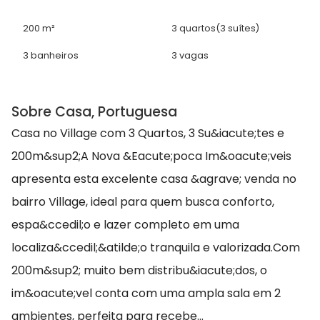
200 m²
3 quartos
(3 suítes)
3 banheiros
3 vagas
Sobre Casa, Portuguesa
Casa no Village com 3 Quartos, 3 Su&iacute;tes e
200m&sup2;A Nova &Eacute;poca Im&oacute;veis
apresenta esta excelente casa &agrave; venda no
bairro Village, ideal para quem busca conforto,
espa&ccedil;o e lazer completo em uma
localiza&ccedil;&atilde;o tranquila e valorizada.Com
200m&sup2; muito bem distribu&iacute;dos, o
im&oacute;vel conta com uma ampla sala em 2
ambientes, perfeita para recebe...