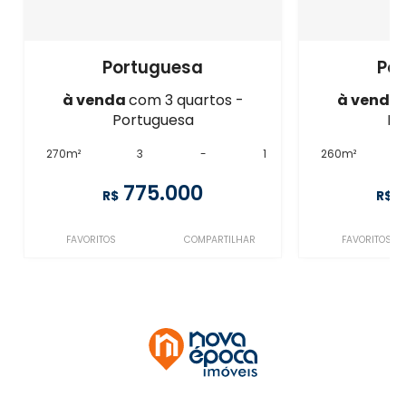
Portuguesa
Po
à venda
com 3 quartos -
à venda
Portuguesa
Po
270m²
3
-
1
260m²
775.000
R$
R$
FAVORITOS
COMPARTILHAR
FAVORITOS