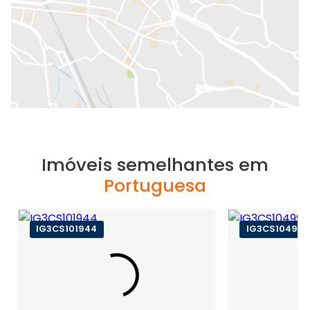
Imóveis semelhantes em
Portuguesa
IG3CS101944
IG3CS104998