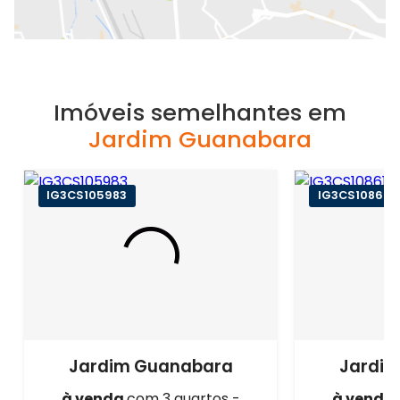
Imóveis semelhantes em
Jardim Guanabara
IG3CS105983
IG3CS108615
Jardim Guanabara
Jardi
à venda
com 3 quartos -
à venda