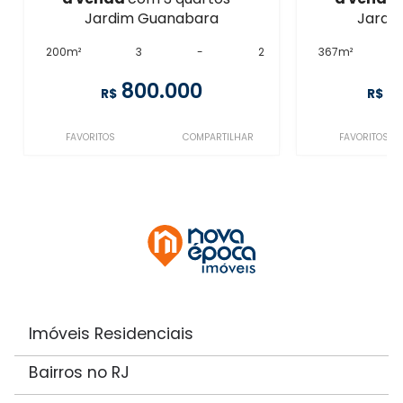
Jardim Guanabara
Jardi
200m²
3
-
2
367m²
800.000
1
R$
R$
FAVORITOS
COMPARTILHAR
FAVORITOS
Imóveis Residenciais
Bairros no RJ