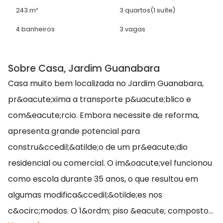
243 m²
3 quartos
(1 suíte)
4 banheiros
3 vagas
Sobre Casa, Jardim Guanabara
Casa muito bem localizada no Jardim Guanabara,
pr&oacute;xima a transporte p&uacute;blico e
com&eacute;rcio. Embora necessite de reforma,
apresenta grande potencial para
constru&ccedil;&atilde;o de um pr&eacute;dio
residencial ou comercial. O im&oacute;vel funcionou
como escola durante 35 anos, o que resultou em
algumas modifica&ccedil;&otilde;es nos
c&ocirc;modos. O 1&ordm; piso &eacute; composto...