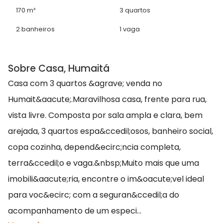
170 m²
3 quartos
2 banheiros
1 vaga
Sobre Casa, Humaitá
Casa com 3 quartos &agrave; venda no
Humait&aacute;.Maravilhosa casa, frente para rua,
vista livre. Composta por sala ampla e clara, bem
arejada, 3 quartos espa&ccedil;osos, banheiro social,
copa cozinha, depend&ecirc;ncia completa,
terra&ccedil;o e vaga.&nbsp;Muito mais que uma
imobili&aacute;ria, encontre o im&oacute;vel ideal
para voc&ecirc; com a seguran&ccedil;a do
acompanhamento de um especi...