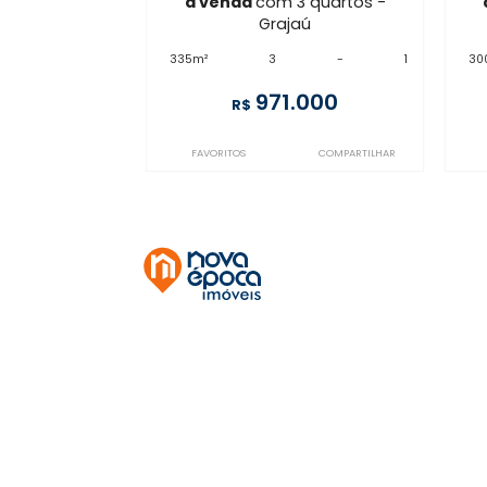
SP3CS46098
Grajaú
à venda
com 3 quartos -
Grajaú
335m²
3
-
1
971.000
R$