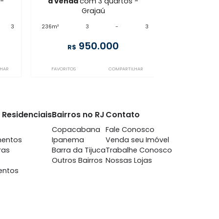
rajaú
SP3CS111340
ajaú
Grajaú
m 3 quartos -
à venda
com 3 quartos -
ajaú
Grajaú
-
3
236m²
3
-
3
300.000
950.000
R$