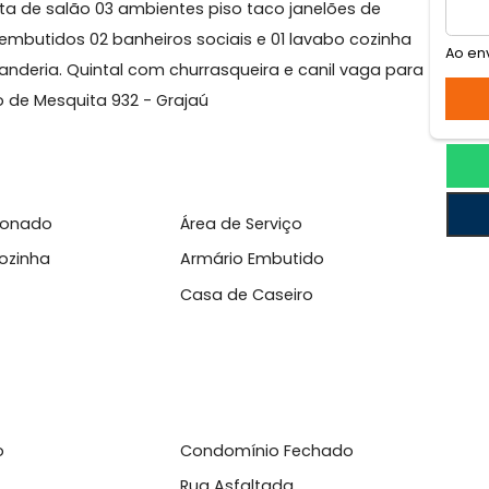
l da rua Grajaú após a guarita de frente de rua arbori
omposta de salão 03 ambientes piso taco janelões de
rios embutidos 02 banheiros sociais e 01 lavabo cozi
e lavanderia. Quintal com churrasqueira e canil vaga 
 Barão de Mesquita 932 - Grajaú
l
Condicionado
Área de Serviço
ário Cozinha
Armário Embutido
l
Casa de Caseiro