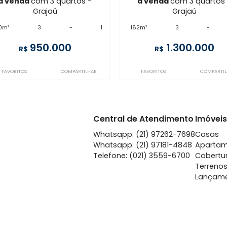
Imóveis semelhantes em
G
GR3CS80562
GR3CS108975
Grajaú
Gr
à venda
com 3 quartos -
à venda
co
Grajaú
Gr
300m²
3
-
1
182m²
3
950.000
1.
R$
R$