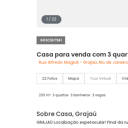
1 / 22
GR3CS67561
Casa para venda com 3 
Rua Alfredo Magioli - Grajaú, Rio de J
22 Fotos
Mapa
Tour Virtual
230 m²
3 quartos
3 banheiros
3 vagas