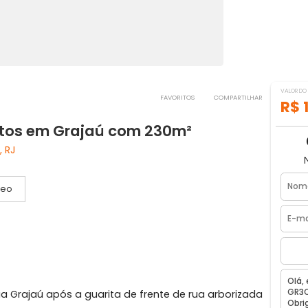
FAVORITOS
COMPART
quartos em Grajaú com 230m²
aneiro, RJ
Vídeo