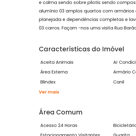
Sobre Casa, Grajaú
GRAJAÚ Localização espetacular! Fina
e calma sendo sobre pilotis sendo c
alumínio 03 amplos quartos com armá
planejada e dependências completas 
03 carros. Façam -nos uma visita Rua
Características do Imóve
Aceita Animais
Ar 
Área Externa
Arm
Blindex
Cani
Ver mais