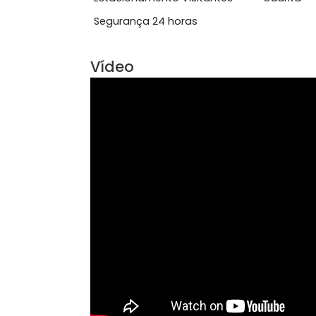
Área Comum
Acesso 24 Horas
Bici
Estacionamento Visitantes
Gua
Segurança 24 horas
Vídeo