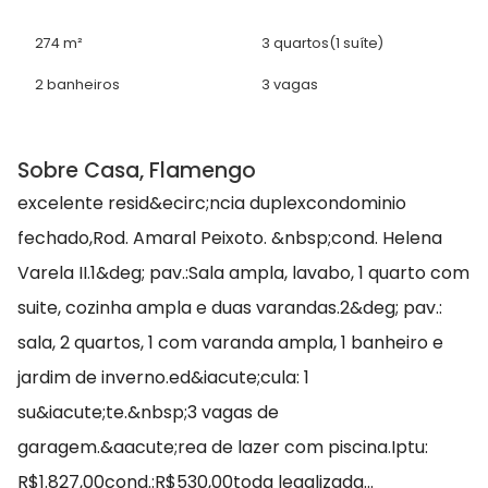
274 m²
3 quartos
(1 suíte)
2 banheiros
3 vagas
Sobre Casa, Flamengo
excelente resid&ecirc;ncia duplexcondominio
fechado,Rod. Amaral Peixoto. &nbsp;cond. Helena
Varela II.1&deg; pav.:Sala ampla, lavabo, 1 quarto com
suite, cozinha ampla e duas varandas.2&deg; pav.:
sala, 2 quartos, 1 com varanda ampla, 1 banheiro e
jardim de inverno.ed&iacute;cula: 1
su&iacute;te.&nbsp;3 vagas de
garagem.&aacute;rea de lazer com piscina.Iptu:
R$1.827,00cond.:R$530,00toda legalizada...