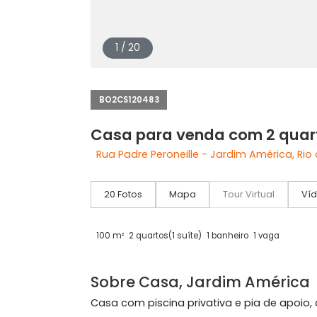
1 / 20
BO2CS120483
Casa para venda com 2 
Rua Padre Peroneille - Jardim América
20 Fotos
Mapa
Tour Virtual
100 m²
2 quartos
(1 suíte)
1 banheiro
1 vaga