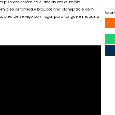
ica
e apoio, com terreno gramado e passagem para uma sa
ios com piso em cerâmica e janelas em alumínio
social em piso cerâmica e box, cozinha planejada e co
ranito, área de serviço com lugar para tangue e máq