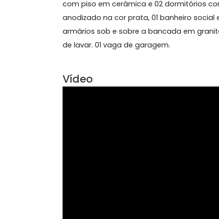
Sobre Casa, Jardim Amér
Casa com piscina privativa e pia d
com piso em cerâmica e 02 dormitór
anodizado na cor prata, 01 banheiro 
armários sob e sobre a bancada em g
de lavar. 01 vaga de garagem.
Vídeo