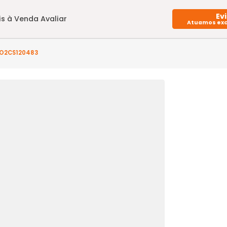
Imóveis à Venda
Avaliar
to(s) - BO2CS120483