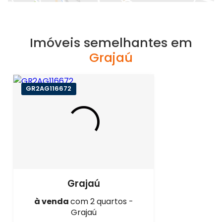
Imóveis semelhantes em
Grajaú
GR2AG116672
Grajaú
à venda
com 2 quartos -
Grajaú