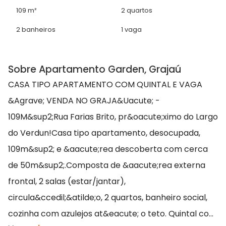
109 m²
2 quartos
2 banheiros
1 vaga
Sobre Apartamento Garden, Grajaú
CASA TIPO APARTAMENTO COM QUINTAL E VAGA
&Agrave; VENDA NO GRAJA&Uacute; -
109M&sup2;Rua Farias Brito, pr&oacute;ximo do Largo
do Verdun!Casa tipo apartamento, desocupada,
109m&sup2; e &aacute;rea descoberta com cerca
de 50m&sup2;.Composta de &aacute;rea externa
frontal, 2 salas (estar/jantar),
circula&ccedil;&atilde;o, 2 quartos, banheiro social,
cozinha com azulejos at&eacute; o teto. Quintal co...